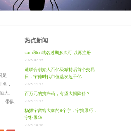
热点新闻
com和cn域名过期多久可 以再注册
2026-07-15
遭联合创始人百亿级减持后首个交易
国足
日，宁德时代市值蒸发超千亿
排名，
2025-11-17
州恒大、
百万元的抗癌药，有望大幅降价？
2025-11-17
帅，带队
杨振宁留给大家的8个字：宁拙毋巧，
宁朴毋华
2025-10-18