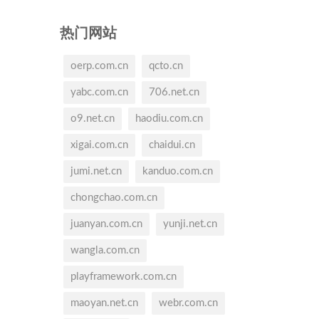
热门网站
oerp.com.cn
qcto.cn
yabc.com.cn
706.net.cn
o9.net.cn
haodiu.com.cn
xigai.com.cn
chaidui.cn
jumi.net.cn
kanduo.com.cn
chongchao.com.cn
juanyan.com.cn
yunji.net.cn
wangla.com.cn
playframework.com.cn
maoyan.net.cn
webr.com.cn