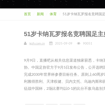
首页
新闻
体育
51岁卡纳瓦罗报名竞聘国
51岁卡纳瓦罗报名竞聘国足
igzh.com.cn
2025-09-09
90051
9月9日，直播吧从相关信息渠道独家获悉，卡
协。中国足协官方于9月5日发布公告，公开选
完成2030年世界杯参赛目标任务。原则上60周
利雅得胜利、天津权健、贝内文托、乌迪内斯和萨
征战中国杯，2场比赛均以0-1的比分不敌乌兹别