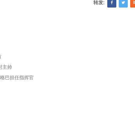
转发:
首
时主帅
博格巴担任指挥官