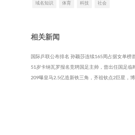
域名知识
体育
科技
社会
相关新闻
国际乒联公布排名 孙颖莎连续165周占据女单榜
51岁卡纳瓦罗报名竞聘国足主帅，曾出任国足临
209曝皇马2.5亿造新铁三角，齐祖钦点2巨星，