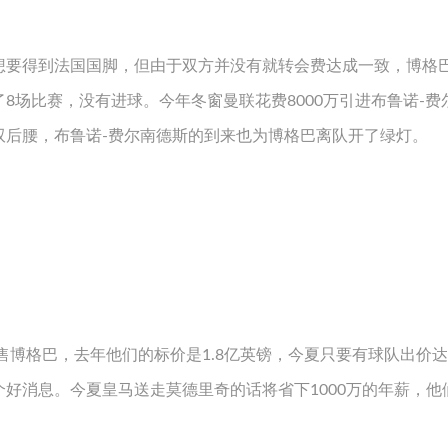
想要得到法国国脚，但由于双方并没有就转会费达成一致，博格
8场比赛，没有进球。今年冬窗曼联花费8000万引进布鲁诺-费
双后腰，布鲁诺-费尔南德斯的到来也为博格巴离队开了绿灯。
售博格巴，去年他们的标价是1.8亿英镑，今夏只要有球队出价达到
好消息。今夏皇马送走莫德里奇的话将省下1000万的年薪，他