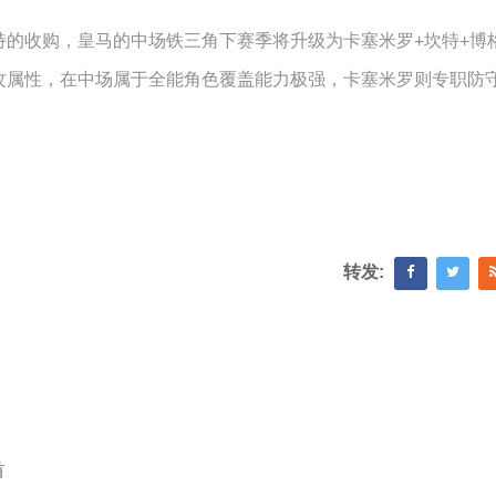
特的收购，皇马的中场铁三角下赛季将升级为卡塞米罗+坎特+博
攻属性，在中场属于全能角色覆盖能力极强，卡塞米罗则专职防
转发:
首