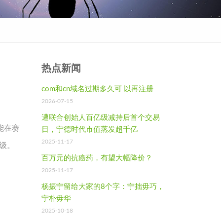
热点新闻
com和cn域名过期多久可 以再注册
2026-07-15
遭联合创始人百亿级减持后首个交易
能在赛
日，宁德时代市值蒸发超千亿
2025-11-17
级。
百万元的抗癌药，有望大幅降价？
2025-11-17
杨振宁留给大家的8个字：宁拙毋巧，
宁朴毋华
2025-10-18