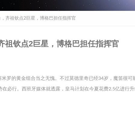
三角，齐祖钦点2巨星，博格巴担任指挥官
角，齐祖钦点2巨星，博格巴担任指挥官
塞米罗的黄金组合当之无愧。不过莫德里奇已经34岁，魔笛很可
势在必行。西班牙媒体就透露，皇马计划在今夏花费2.5亿进行升