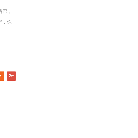
格巴，
守，你