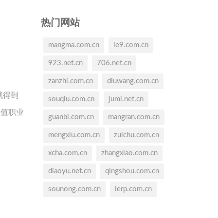
热门网站
mangma.com.cn
ie9.com.cn
923.net.cn
706.net.cn
zanzhi.com.cn
diuwang.com.cn
就得到
souqiu.com.cn
jumi.net.cn
正值职业
guanbi.com.cn
mangran.com.cn
mengxiu.com.cn
zuichu.com.cn
xcha.com.cn
zhangxiao.com.cn
diaoyu.net.cn
qingshou.com.cn
sounong.com.cn
ierp.com.cn