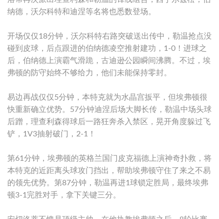
纳德，沃尔科特和迪涅等名将也悉数登场。
开场仅仅18分钟，沃尔科特右路突破送出传中，勒温抢点没
碰到皮球，后点跟进的伯纳德凌空推射建功，1-0！进球之
后，伯纳德上演霸气滑跪，古迪逊公园瞬间沸腾。不过，埃
弗顿的防守始终不够给力，他们未能保持零封。
易边再战仅仅5分钟，本特克就为水晶宫扳平，但埃弗顿很
快重新确立优势。57分钟迪涅后场大脚长传，勒温中场头球
后蹭，理查利森得球后一路狂奔杀入禁区，晃开角度躲过飞
铲，1V3抽射破门，2-1！
第61分钟，埃弗顿的英格兰国门皮克福德上演神奇扑救，将
本特克的近距离头球攻门挡出，帮助埃弗顿守住了来之不易
的领先优势。第87分钟，勒温再进1球锁定胜局，最终埃弗
顿3-1完胜对手，拿下关键三分。