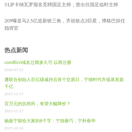
51岁卡纳瓦罗报名竞聘国足主帅，曾出任国足临时主帅
209曝皇马2.5亿造新铁三角，齐祖钦点2巨星，博格巴担任
指挥官
热点新闻
com和cn域名过期多久可 以再注册
2026-07-15
遭联合创始人百亿级减持后首个交易日，宁德时代市值蒸发超
千亿
2025-11-17
百万元的抗癌药，有望大幅降价？
2025-11-17
杨振宁留给大家的8个字：宁拙毋巧，宁朴毋华
2025-10-18