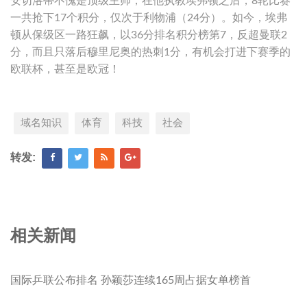
安切洛蒂不愧是顶级主帅，在他执教埃弗顿之后，8轮比赛
一共抢下17个积分，仅次于利物浦（24分）。如今，埃弗
顿从保级区一路狂飙，以36分排名积分榜第7，反超曼联2
分，而且只落后穆里尼奥的热刺1分，有机会打进下赛季的
欧联杯，甚至是欧冠！
域名知识
体育
科技
社会
转发:
相关新闻
国际乒联公布排名 孙颖莎连续165周占据女单榜首