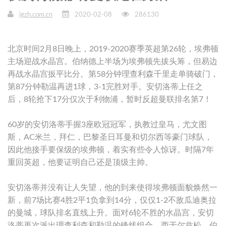
igzh.com.cn
2020-02-08
286130
北京时间2月8日晚上，2019-2020赛季英超第26轮，埃弗顿
主场迎战水晶宫。伯纳德上半场为埃弗顿先拔头筹，但易边
再战水晶宫扳平比分。第58分钟理查利森千里走单骑破门，
第87分钟勒温再进1球，3-1完胜对手。安切洛蒂上任之
后，8轮抢下17分仅次于利物浦，暂时反超曼联排名第7！
60岁的安切洛蒂手握3座欧冠冠军，执教过皇马，尤文图
斯，AC米兰，拜仁，巴黎圣日耳曼和切尔西等豪门球队，
因此他接手要保级的埃弗顿，着实有些令人惊讶。时隔7年
重回英超，他要证明自己还是顶级主帅。
安切洛蒂并没有让人失望，他的到来使得埃弗顿面貌焕然一
新，前7场比赛4胜2平1负拿到14分，仅仅1-2不敌瓜迪奥拉
的曼城，球队排名直线上升。面对6轮不胜的水晶宫，安切
洛蒂再次派出理查利森和勒温的锋线组合，西于尔兹松，伯