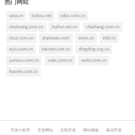
热门网站
uiea.cn
jiuhou.net
vdoc.com.cn
chuiwang.com.cn
huihui.net.cn
chazhang.com.cn
cisui.com.cn
aiqinmao.com
woie.cn
eibi.cn
wjiu.com.cn
haishen.net.cn
dingding.org.cn
yunzou.com.cn
oabc.com.cn
webr.com.cn
huoxie.com.cn
开发小程序
开发网站
定制开发
网站模板
移动开发