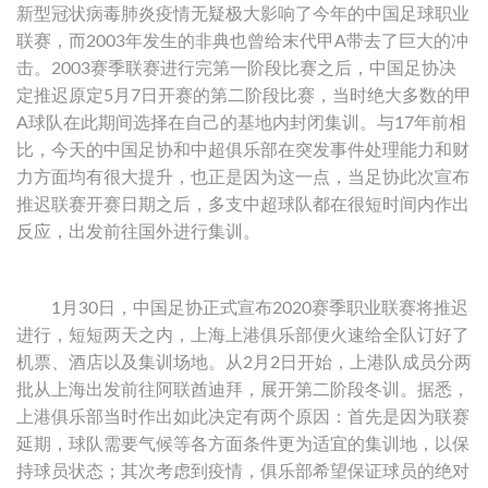
新型冠状病毒肺炎疫情无疑极大影响了今年的中国足球职业
联赛，而2003年发生的非典也曾给末代甲A带去了巨大的冲
击。2003赛季联赛进行完第一阶段比赛之后，中国足协决
定推迟原定5月7日开赛的第二阶段比赛，当时绝大多数的甲
A球队在此期间选择在自己的基地内封闭集训。与17年前相
比，今天的中国足协和中超俱乐部在突发事件处理能力和财
力方面均有很大提升，也正是因为这一点，当足协此次宣布
推迟联赛开赛日期之后，多支中超球队都在很短时间内作出
反应，出发前往国外进行集训。
1月30日，中国足协正式宣布2020赛季职业联赛将推迟
进行，短短两天之内，上海上港俱乐部便火速给全队订好了
机票、酒店以及集训场地。从2月2日开始，上港队成员分两
批从上海出发前往阿联酋迪拜，展开第二阶段冬训。据悉，
上港俱乐部当时作出如此决定有两个原因：首先是因为联赛
延期，球队需要气候等各方面条件更为适宜的集训地，以保
持球员状态；其次考虑到疫情，俱乐部希望保证球员的绝对