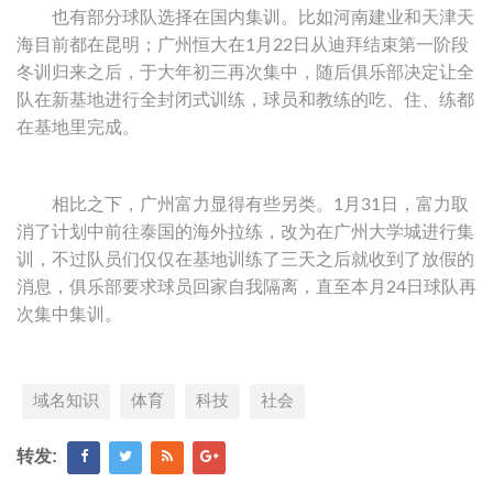
也有部分球队选择在国内集训。比如河南建业和天津天
海目前都在昆明；广州恒大在1月22日从迪拜结束第一阶段
冬训归来之后，于大年初三再次集中，随后俱乐部决定让全
队在新基地进行全封闭式训练，球员和教练的吃、住、练都
在基地里完成。
相比之下，广州富力显得有些另类。1月31日，富力取
消了计划中前往泰国的海外拉练，改为在广州大学城进行集
训，不过队员们仅仅在基地训练了三天之后就收到了放假的
消息，俱乐部要求球员回家自我隔离，直至本月24日球队再
次集中集训。
域名知识
体育
科技
社会
转发: