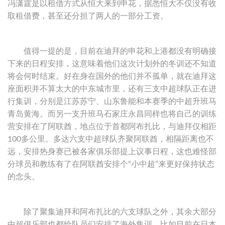
冯潇霆是以租借方式从恒大来到申花，据悉恒大不仅没有收
取租借费，甚至还分担了两人的一部分工资。
值得一提的是，目前在迪拜的申花和上港都没有明确接
下来的日程安排，这意味着他们这次计划外的冬训还不知道
将会何时结束。好在身在国外的他们并不孤单，就在迪拜这
座面积并不算太大的中东城市里，还有三支中超球队正在进
行集训，分别是江苏苏宁、山东鲁能和本赛季的中超升班马
青岛黄海。而另一支升班马石家庄永昌同样也将自己的训练
营安排在了阿联酋，地点位于首都阿布扎比，与迪拜仅相距
100多公里。多达六支中超球队齐聚阿联酋，相隔距离也不
远，安排热身赛已被各家俱乐部提上议事日程，这也难怪部
分球员和教练有了在阿联酋安排个“小中超”来更好保持状态
的念头。
除了聚集迪拜和阿布扎比的六支球队之外，其余大部分
中超俱乐部也都给队员们安排了海外集训。比如目前在日本