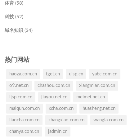
体育 (58)
科技 (52)
域名知识 (34)
热门网站
haoza.com.cn
fget.cn
ujsp.cn
yabc.com.cn
o9.net.cn
chashou.com.cn
xiangmian.com.cn
ijsp.com.cn
jiayou.net.cn
meimei.net.cn
maiqun.com.cn
xcha.com.cn
huasheng.net.cn
liaocha.com.cn
zhangxiao.com.cn
wangla.com.cn
chanya.com.cn
jadmin.cn