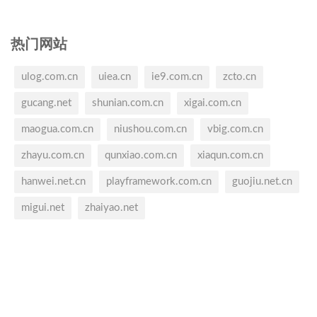
热门网站
ulog.com.cn
uiea.cn
ie9.com.cn
zcto.cn
gucang.net
shunian.com.cn
xigai.com.cn
maogua.com.cn
niushou.com.cn
vbig.com.cn
zhayu.com.cn
qunxiao.com.cn
xiaqun.com.cn
hanwei.net.cn
playframework.com.cn
guojiu.net.cn
migui.net
zhaiyao.net