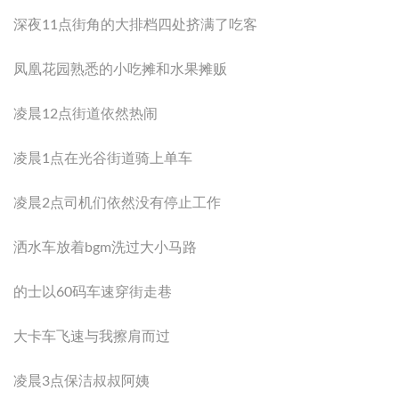
深夜11点街角的大排档四处挤满了吃客
凤凰花园熟悉的小吃摊和水果摊贩
凌晨12点街道依然热闹
凌晨1点在光谷街道骑上单车
凌晨2点司机们依然没有停止工作
洒水车放着bgm洗过大小马路
的士以60码车速穿街走巷
大卡车飞速与我擦肩而过
凌晨3点保洁叔叔阿姨