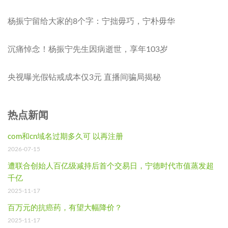
杨振宁留给大家的8个字：宁拙毋巧，宁朴毋华
沉痛悼念！杨振宁先生因病逝世，享年103岁
央视曝光假钻戒成本仅3元 直播间骗局揭秘
热点新闻
com和cn域名过期多久可 以再注册
2026-07-15
遭联合创始人百亿级减持后首个交易日，宁德时代市值蒸发超
千亿
2025-11-17
百万元的抗癌药，有望大幅降价？
2025-11-17