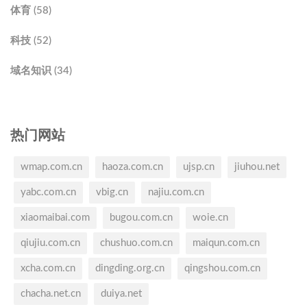
体育 (58)
科技 (52)
域名知识 (34)
热门网站
wmap.com.cn
haoza.com.cn
ujsp.cn
jiuhou.net
yabc.com.cn
vbig.cn
najiu.com.cn
xiaomaibai.com
bugou.com.cn
woie.cn
qiujiu.com.cn
chushuo.com.cn
maiqun.com.cn
xcha.com.cn
dingding.org.cn
qingshou.com.cn
chacha.net.cn
duiya.net