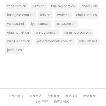
zcha.com.cn
ezto.cn
kuaizan.com.cn
chaidui.cn
huangmo.com.cn
iela.cn
woie.cn
qiujiu.com.cn
yandao.net
igzh.com.cn
xcha.com.cn
qinqing.net.cn
welog.com.cn
qingshou.com.cn
wangla.com.cn
playframework.com.cn
yuejuan.net
jadmin.cn
开发小程序
开发网站
定制开发
网站模板
移动开发
企业管理
购买此域名